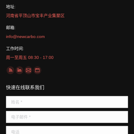
地址:
河南省平顶山市宝丰产业集聚区
邮箱:
info@newcarbo.com
工作时间:
周一至周五 08:30 - 17:00
找到我们：
Rss
Linkedin
Mail
Website
page
page
page
page
快速在线联系我们
opens
opens
opens
opens
in
in
in
in
姓名 *
new
new
new
new
window
window
window
window
电子邮件 *
电话