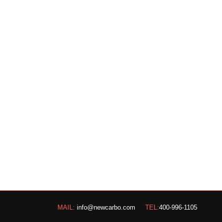
MAIL:
info@newcarbo.com
TEL:
400-996-1105