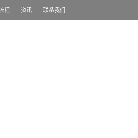
流程
资讯
联系我们
合作流程
资讯
联系我们