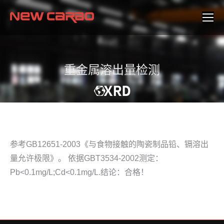
重金属溶出量检测
参考GB12651-2003《与食物接触的陶瓷制品铅、镉溶出
量允许极限》。 依据GBT3534-2002测定：
Pb<0.1mg/L;Cd<0.1mg/L.结论：合格！