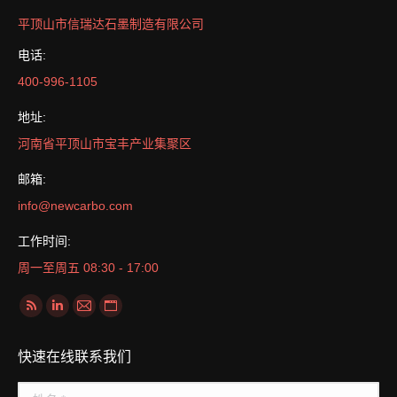
平顶山市信瑞达石墨制造有限公司
电话:
400-996-1105
地址:
河南省平顶山市宝丰产业集聚区
邮箱:
info@newcarbo.com
工作时间:
周一至周五 08:30 - 17:00
找到我们：
Rss
Linkedin
Mail
Website
page
page
page
page
快速在线联系我们
opens
opens
opens
opens
in
in
in
in
姓名 *