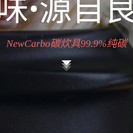
味•源自
NewCarbo碳炊具99.9%纯碳